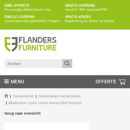
SNEL OFFERTE
GRATIS LEVERING
Persoonlijke offerte binnen 24u
Vanaf €1.800 exclusief BTW
SNELLE LEVERING
GRATIS ADVIES
Leveringstermijn gemiddeld 3 dagen
Begeleiding en advies op locatie
MENU
OFFERTE
Terrastafels
Onderdelen terrastafels
Bladsteun open zwart terrastafel Brussel
terug naar overzicht