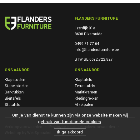
FLANDERS FURNITURE
Ijzerdijk 91a
8600 Diksmuide
0499 31 77 64
info@flandersfurniture.be
BTW BE 0692.722.827
ONS AANBOD
ONS AANBOD
Klapstoelen
Klaptafels
Stapelstoelen
Terrastafels
Barkrukken
Marktkramen
Biertafels
Kledingrekken
Statafels
Afzetpalen
Om je van dienst te kunnen zijn via onze website maken wij
gebruik van functionele cookies
.
Verkoopvoorwaarden
Privacybeleid en gebruiksvoorwaarden
Ik ga akkoord
Webshop by WebSpecialist