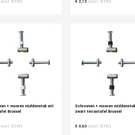
(excl. BTW)
€ 2,13
(excl. BTW)
ven + moeren middenstuk wit
Schroeven + moeren middenstu
afel Brussel
zwart terrastafel Brussel
(excl. BTW)
€ 0,63
(excl. BTW)