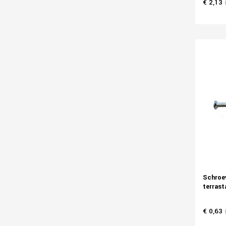
€ 2,13
Schroe
terrast
€ 0,63