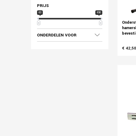
PRIJS
€0
€90
Onderst
hamersl
bevesti
ONDERDELEN VOOR
€ 42,5