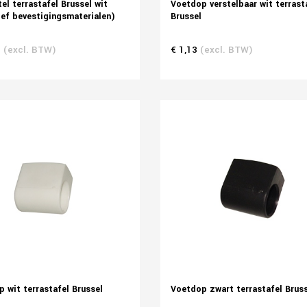
el terrastafel Brussel wit
Voetdop verstelbaar wit terrast
ief bevestigingsmaterialen)
Brussel
0
(excl. BTW)
€ 1,13
(excl. BTW)
 wit terrastafel Brussel
Voetdop zwart terrastafel Brus