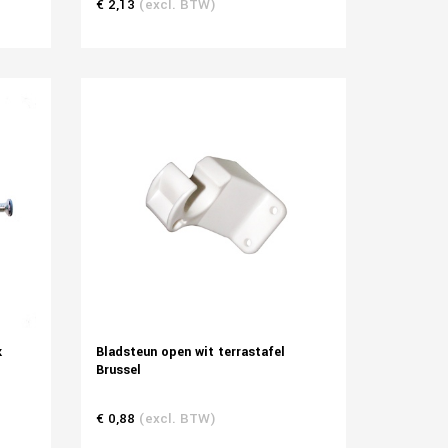
€ 2,13
(excl. BTW)
k
Bladsteun open wit terrastafel
Brussel
€ 0,88
(excl. BTW)