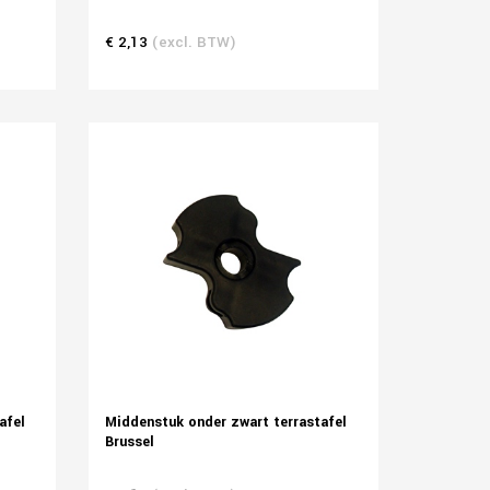
€ 2,13
(excl. BTW)
afel
Middenstuk onder zwart terrastafel
Brussel