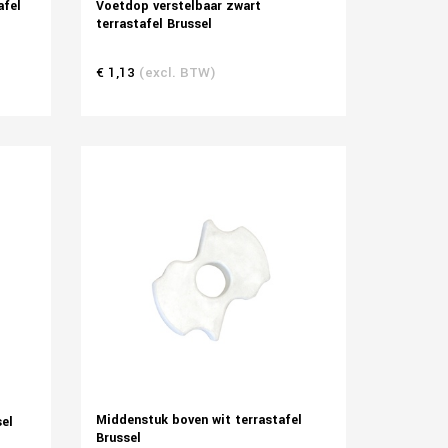
afel
Voetdop verstelbaar zwart
terrastafel Brussel
€ 1,13
(excl. BTW)
Middenstuk boven wit terrastafel
sel
Brussel