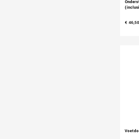
Onderst
(inclus
€ 46,5
Voetdop