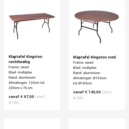
Klaptafel Kingston
Klaptafel Kingston rond
rechthoekig
Frame: zwart
Frame: zwart
Blad: multiplex
Blad: multiplex
Rand: aluminium
Rand: aluminium
Afme
tingen: Ø153cm
Afmetingen: 122cm tot
tot Ø183cm
220cm x 76 cm
vanaf € 140,00
(excl.
vanaf € 67,00
(excl.
BTW)
BTW)