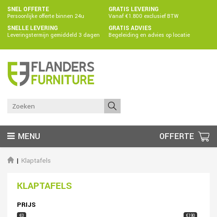
SNEL OFFERTE
GRATIS LEVERING
Persoonlijke offerte binnen 24u
Vanaf €1.800 exclusief BTW
SNELLE LEVERING
GRATIS ADVIES
Leveringstermijn gemiddeld 3 dagen
Begeleiding en advies op locatie
MENU
OFFERTE
Klaptafels
KLAPTAFELS
PRIJS
€0
€190