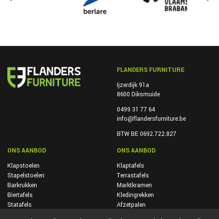
FLANDERS FURNITURE
Ijzerdijk 91a
8600 Diksmuide
0499 31 77 64
info@flandersfurniture.be
BTW BE 0692.722.827
ONS AANBOD
ONS AANBOD
Klapstoelen
Klaptafels
Stapelstoelen
Terrastafels
Barkrukken
Marktkramen
Biertafels
Kledingrekken
Statafels
Afzetpalen